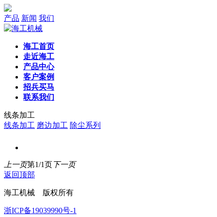
产品
新闻
我们
海工首页
走近海工
产品中心
客户案例
招兵买马
联系我们
线条加工
线条加工
磨边加工
除尘系列
上一页
第1/1页
下一页
返回顶部
海工机械 版权所有
浙ICP备19039990号-1