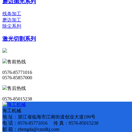
磨边抛光系列
线条加工
磨边加工
除尘系列
激光切割系列
售前热线
0576-85771016
0576-85857000
售后热线
0576-85015238
海工机械
地 址：浙江省临海市江南街道创业大道199号
电 话：0576-85771016 传 真：0576-85015238
邮 箱：zhengda@cnzdkj.com